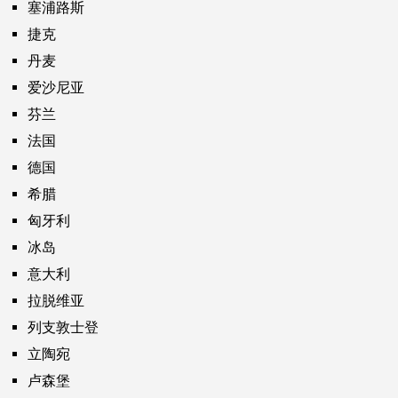
塞浦路斯
捷克
丹麦
爱沙尼亚
芬兰
法国
德国
希腊
匈牙利
冰岛
意大利
拉脱维亚
列支敦士登
立陶宛
卢森堡