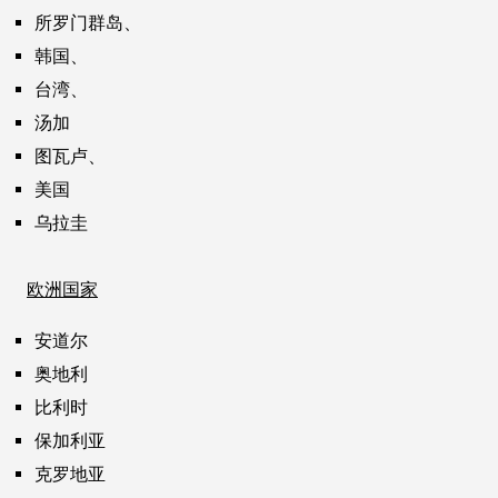
所罗门群岛、
韩国、
台湾、
汤加
图瓦卢、
美国
乌拉圭
欧洲国家
安道尔
奥地利
比利时
保加利亚
克罗地亚