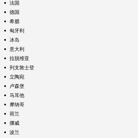
法国
德国
希腊
匈牙利
冰岛
意大利
拉脱维亚
列支敦士登
立陶宛
卢森堡
马耳他
摩纳哥
荷兰
挪威
波兰