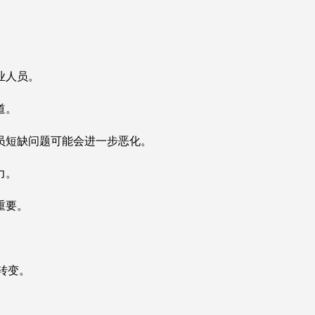
。
业人员。
道。
员短缺问题可能会进一步恶化。
力。
重要。
转变。