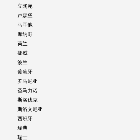
立陶宛
卢森堡
马耳他
摩纳哥
荷兰
挪威
波兰
葡萄牙
罗马尼亚
圣马力诺
斯洛伐克
斯洛文尼亚
西班牙
瑞典
瑞士