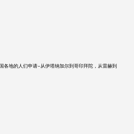
全国各地的人们申请–从伊塔纳加尔到哥印拜陀，从雷赫到