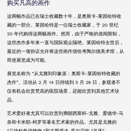
购买凡高的画作
这两幅作品已在瑞士收藏数十年，是奥斯卡-莱因哈特收
藏的一部分。莱因哈特是一位瑞士收藏家，于 20 世纪
20 年代购得这两幅画作。然而，由于严格的借阅限制，
这些杰作多年来一直与国际观众隔绝。莱因哈特去世后，
最近的一项协议允许将这些画作借给考陶尔德美术馆，从
而使展览成为可能。
展览名称为 “从戈雅到印象派：奥斯卡-莱因哈特收藏的
杰作”。活动从 2 月 14 日持续到 5 月 26 日，参观者不
仅有机会欣赏梵高的医院场景，还能欣赏到其他艺术珍
品。
艺术爱好者尤其可以欣赏到弗朗西斯科-戈雅、爱德华-马
奈和卡米耶-柯罗等著名艺术家的作品。尤其是戈雅的
“三块鲑鱼排静物 “和古斯塔夫-库尔贝的 “吊床”。