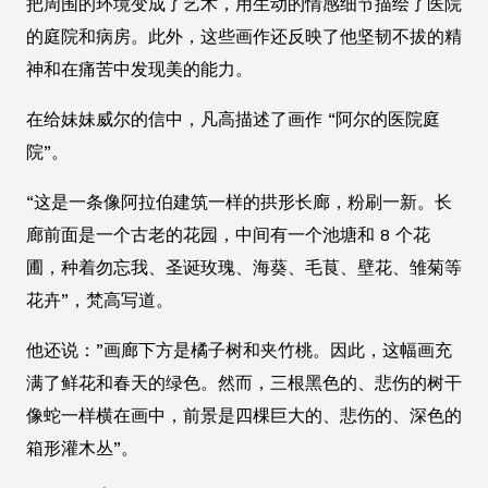
把周围的环境变成了艺术，用生动的情感细节描绘了医院
的庭院和病房。此外，这些画作还反映了他坚韧不拔的精
神和在痛苦中发现美的能力。
在给妹妹威尔的信中，凡高描述了画作 “阿尔的医院庭
院”。
“这是一条像阿拉伯建筑一样的拱形长廊，粉刷一新。长
廊前面是一个古老的花园，中间有一个池塘和 8 个花
圃，种着勿忘我、圣诞玫瑰、海葵、毛茛、壁花、雏菊等
花卉”，梵高写道。
他还说：”画廊下方是橘子树和夹竹桃。因此，这幅画充
满了鲜花和春天的绿色。然而，三根黑色的、悲伤的树干
像蛇一样横在画中，前景是四棵巨大的、悲伤的、深色的
箱形灌木丛”。