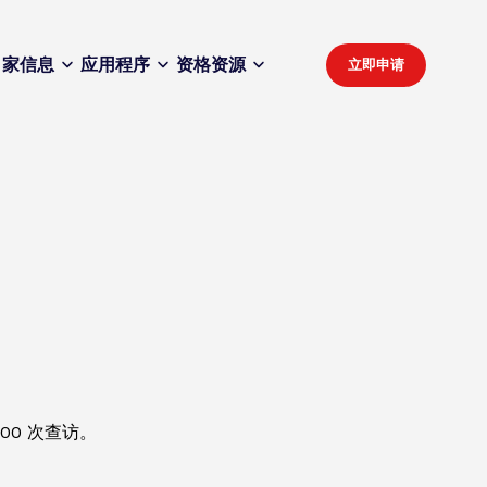
家
信息
应用程序
资格
资源
立即申请
0 次查访。